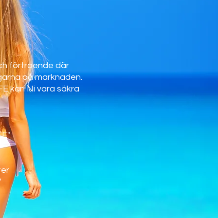
ch förtroende där
garna på marknaden.
FE kan Ni vara säkra
FE"
ter
"