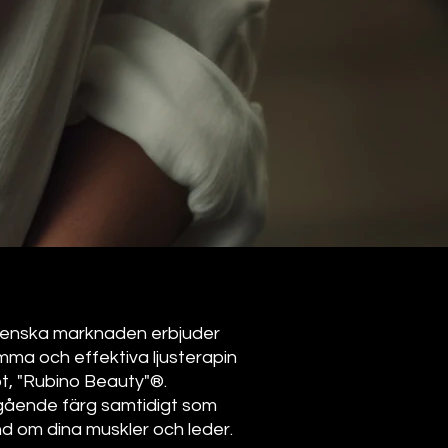
venska marknaden erbjuder
ma och effektiva ljusterapin
t, "Rubino Beauty"®.
pgående färg samtidigt som
nd om dina muskler och leder.