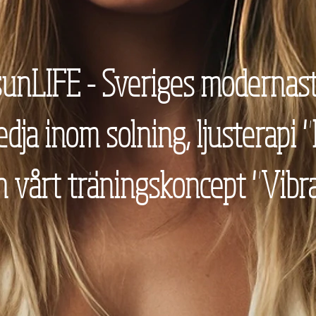
sunLIFE - Sveriges modernas
edja inom solning, ljusterapi
vårt träningskoncept "Vibr