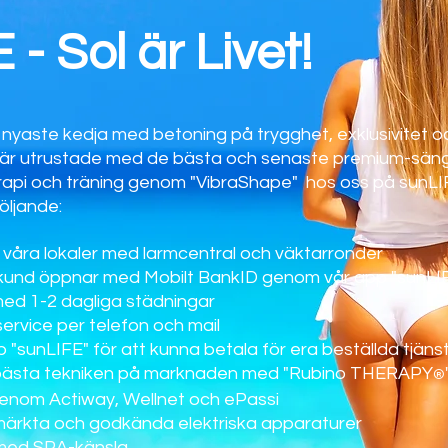
 - Sol är Livet!
 nyaste kedja med betoning på trygghet, exklusivitet o
 är utrustade med de bästa och senaste premium-sän
terapi och träning genom "VibraShape" hos oss på sunLI
följande:
i våra lokaler med larmcentral och väktarronder
 kund öppnar med Mobilt BankID genom vår app "sunLI
med 1-2 dagliga städningar
service per telefon och mail
"sunLIFE" för att kunna betala för era beställda tjäns
bästa tekniken på marknaden med "Rubino THERAPY
®
genom Actiway, Wellnet och ePassi
-märkta och godkända elektriska apparaturer
 med SPA-känsla