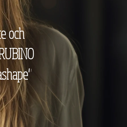
te och
 "RUBINO
ashape"