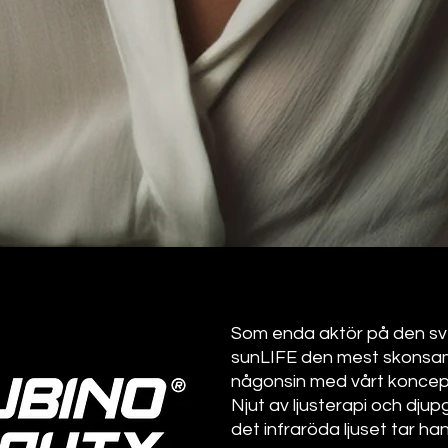
Som enda aktör på den s
sunLIFE den mest skonsam
någonsin med vårt koncep
Njut av ljusterapi och dju
det infraröda ljuset tar ha