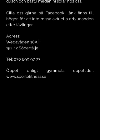
dusch och bastu medan ni solar hos oss.
Gilla oss gärna på Facebook, länk finns till
höger, för att inte missa aktuella erbjudanden
eller tävlingar.
Adress:
F
Wedavägen 18A
152 42 Södertälje
Tel:
070 899 97 77
Öppet enligt gymmets öppettider,
www.sportofitness.se