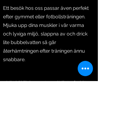
Ett besök hos oss passar även perfekt
efter gymmet eller fotbollsträningen.
Mjuka upp dina muskler i vår varma
och lyxiga miljö, slappna av och drick
lite bubbelvatten så går
återhämtningen efter träningen ännu
snabbare.
Mitt i Skiljebo centrum i Västerås hittar
ni vårt solarium som erbjuder fräscha
solarier från Ergoline, Lexodus och
MegaSun.
Här kan ni njuta av marknadens mest
skonsamma och effektiva solning